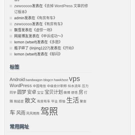
本
》
zwwooooo
发表在《
去掉 WordPress 文章的修
订版本
》
admin
发表在《
有房有车
》
zwwooooo
发表在《
有房有车
》
飘雪
发表在《
虚惊一场
》
网易博友
发表在《
申诉成功～
》
lemon (wtself)
发表在《
多题
》
瓶子碎了 (linjing1227)
发表在《
开始
》
lemon (wtself)
发表在《
郁闷
》
标签
vps
Android
bandwagon
blogcn
hawkhost
WordPress
中国电信
中级会计职称
似水流年
压力
圆梦
安卓
宝贝计划
房
同学
宝宝
微博
感悟
打
生活
散文
隔
拖延症
有房有车
毕业
烦恼
聚会
驾照
车
风雨
风风雨雨
常用网址