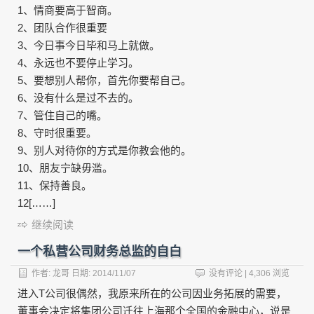
1、情商要高于智商。
2、团队合作很重要
3、今日事今日毕和马上就做。
4、永远也不要停止学习。
5、要想别人帮你，首先你要帮自己。
6、没有什么是过不去的。
7、管住自己的嘴。
8、守时很重要。
9、别人对待你的方式是你教会他的。
10、朋友宁缺毋滥。
11、保持善良。
12[……]
继续阅读
一个私营公司财务总监的自白
作者:
龙哥
日期:
2014/11/07
没有评论
| 4,306 浏览
进入T公司很偶然，我原来所在的公司因业务拓展的需要，
董事会决定将集团公司迁往上海那个全国的金融中心，说是