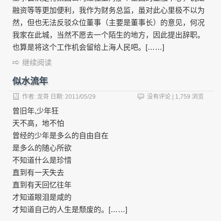
融资等等更加便利，我作为财务总监，虽对此心里极不以为
然，但也无法反驳众位董事（主要是董事长）的意见，何况
我家在此城，当然不愿去一个陌生的地方，因此提出辞职。
也算是将这个工作机会留给上海人民吧。[……]
继续阅读
似水流年
作者:
龙哥
日期:
2011/05/29
没有评论
| 1,759 浏览
曾旧年,少年狂
天不高，地不怕
曾经的少年是多么的自由自在
是多么的随心所欲
不知道什么是珍惜
直到有一天失去
直到有天回忆往年
才知道眼泪是咸的
才知道自己的人生是颓废的。[……]