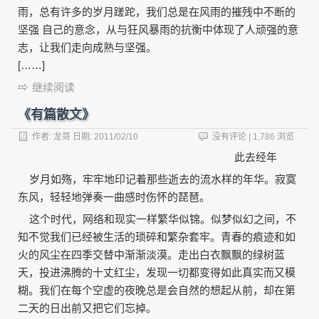
雨，总有许多的岁月蹉跎，我们总是在风雨的摧残中不断的
坚强 自己的意念，从与狂风暴雨的抗衡中体现了人顽强的意
志，让我们走向成熟与坚强。
[……]
继续阅读
《有篇散文》
作者:
龙哥
日期:
2011/02/10
没有评论
| 1,786 浏览
此去经年
岁月如殇，牢牢地印记着那些逝去的流水样的年华。寂寞
东风，轻轻地弹奏一曲感时伤怀的琵琶。
这个时代，网络和现实一样繁华似锦。似梦似幻之间，不
知不觉我们已经被生活的琐碎和繁杂套牢。青春的痕迹和如
火的风尘在四季交替中渐渐淡漠。走出白衣飘飘的绿树蓝
天，投进沸腾的十丈红尘，发现一切都变得如此真实而又模
糊。我们在每个空虚的夜晚总是会自然的想起从前，却在第
二天的日出前又把它们忘掉。