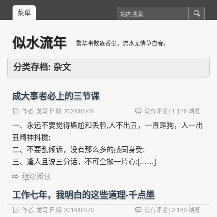
菜单
似水流年
繁华事散逐香尘，流水无情草自春。
分类存档:
杂文
成大事者必上的三节课
作者:
龙哥
日期:
2024/05/08
没有评论
| 1,126 浏览
一、永远不要觉得尴尬和丢脸,人不出丑，一直是狗，人一出
丑精神抖擞;
二、不要乱倾诉，没有那么多的感同身受;
三、逢人且说三分话，不可全抛一片心;[……]
继续阅读
工作七年，我明白的这些道理-千点墨
作者:
龙哥
日期:
2016/03/20
没有评论
| 2,160 浏览