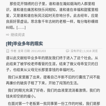
那些花开锦绣的日子里，谁和谁在瀚如烟海的人群里相
识，谁和谁在痛苦和快乐间相知，谁和谁在幸福和甜蜜里相
爱，又是谁和谁在秋风泛起时无奈地分手。此去经年，应是
良辰好景虚设。思念象千年古树的老根一样，每分每秒缠绵
纠结。[……]
继续阅读
[转]毕业多年的现实
作者:
龙哥
日期:
2011/01/03
没有评论
| 1,918 浏览
谨以此文献给毕业多年的朋友我们终于进入了这个社会。从
此结束了被学校老师看管的生涯，结束了做父母乖宝贝的日
子，也结束从父母兄长那里拿钱的幸福时光。
我们从家里搬了出来，提着自己半新不旧的行囊找了间不能
再廉价的破房子租了下来，开始了闯荡的生活。
我们的眼光充满了好奇，我们的血液里流淌着激情，我们的
钱夹却空前的瘦小。
在面对第一个老板第一批同事第一份工作的时候，我们是那