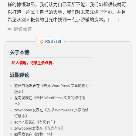
样的慷慨激昂，我们认为自己无所不能，我们幻想很快就可
以打造一片属于自己的天地，我们对未来充满了信心。并且
希望从别人艳羡的目光中找到一点点骄傲的资本。[……]
继续阅读
RSS 订阅
关于本博
~私人领地，记录生活点滴~
近期评论
蘑菇白糖
发表在《
去掉 WordPress 文章的修订
版本
》
龙哥
发表在《
去掉 WordPress 文章的修订版
本
》
zwwooooo
发表在《
去掉 WordPress 文章的修
订版本
》
admin
发表在《
有房有车
》
zwwooooo
发表在《
有房有车
》
飘雪
发表在《
虚惊一场
》