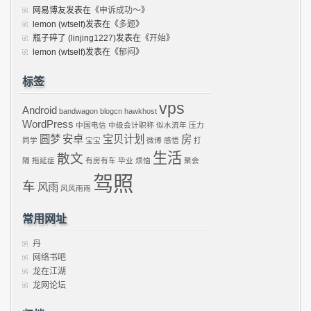
网易博友
发表在《
申诉成功～
》
lemon (wtself)
发表在《
多题
》
瓶子碎了 (linjing1227)
发表在《
开始
》
lemon (wtself)
发表在《
郁闷
》
标签
vps
Android
bandwagon
blogcn
hawkhost
WordPress
中国电信
中级会计职称
似水流年
压力
圆梦
安卓
宝贝计划
房
同学
宝宝
微博
感悟
打
生活
散文
隔
拖延症
有房有车
毕业
烦恼
聚会
驾照
车
风雨
风风雨雨
常用网址
丹
网络书吧
龙在江湖
龙网论坛