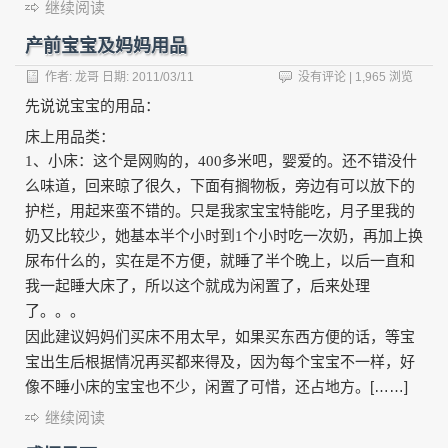
继续阅读
产前宝宝及妈妈用品
作者:
龙哥
日期:
2011/03/11
没有评论
| 1,965 浏览
先说说宝宝的用品：
床上用品类：
1
、小床：这个是网购的，
400
多米吧，婴爱的。还不错没什
么味道，回来晾了很久，下面有搁物板，旁边有可以放下的
护栏，用起来蛮不错的。只是我家宝宝特能吃，月子里我的
奶又比较少，她基本半个小时到
1
个小时吃一次奶，再加上换
尿布什么的，实在是不方便，就睡了半个晚上，以后一直和
我一起睡大床了，所以这个就成为闲置了，后来处理
了。。。
因此建议妈妈们买床不用太早，如果买东西方便的话，等宝
宝出生后根据情况再买都来得及，因为每个宝宝不一样，好
像不睡小床的宝宝也不少，闲置了可惜，还占地方。[……]
继续阅读