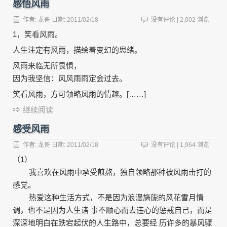
感悟风雨
作者:
龙哥
日期:
2011/02/18
没有评论
| 2,002 浏览
1，笑看风雨。
人生注定有风雨，描绘着变幻的思绪。
风雨来临无所畏惧，
因为我坚信：风风雨雨定会过去。
笑看风雨，方可领略风雨的情趣。[……]
继续阅读
感受风雨
作者:
龙哥
日期:
2011/02/18
没有评论
| 1,964 浏览
（1）
我喜欢在风雨中承受煎熬，独自领略那种被风雨击打的
感觉。
热爱这种生活方式，不是因为浪漫旖旎的风花雪月情
调，也不是因为人生诸 事不顺心而去违心的惩戒自己，而是
深深地明白在跌宕起伏的人生路中，总要经 历许多的暴风骤