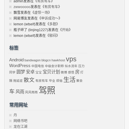
admin
发表在《
有房有车
》
zwwooooo
发表在《
有房有车
》
飘雪
发表在《
虚惊一场
》
网易博友
发表在《
申诉成功～
》
lemon (wtself)
发表在《
多题
》
瓶子碎了 (linjing1227)
发表在《
开始
》
lemon (wtself)
发表在《
郁闷
》
标签
vps
Android
bandwagon
blogcn
hawkhost
WordPress
中国电信
中级会计职称
似水流年
压力
圆梦
安卓
宝贝计划
房
同学
宝宝
微博
感悟
打
生活
散文
隔
拖延症
有房有车
毕业
烦恼
聚会
驾照
车
风雨
风风雨雨
常用网址
丹
网络书吧
龙在江湖