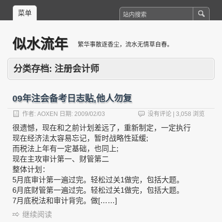
菜单
似水流年
繁华事散逐香尘，流水无情草自春。
分类存档:
注册会计师
09年注会备考日志贴,他人勿复
作者:
AOXEN
日期:
2009/02/03
没有评论
| 3,058 浏览
很遗憾，现在和之前计划差远了，重新制定，一定执行
现在经济法太容易忘记，暂时战略性延缓;
而税法上年有一定基础，也同上;
现在主攻审计第一、财管第二
整体计划：
5月底审计第一遍过完。轻松过关1做完，包括大题。
6月底财管第一遍过完。轻松过关1做完，包括大题。
7月底税法和审计背完。做[……]
继续阅读