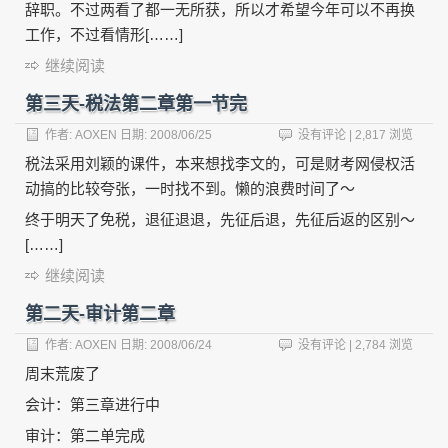
辞职。不过两看了都一无所获，所以才希望今年可以不再换
工作，不过看情形[……]
继续阅读
第三天-税法第二章第一节完
作者:
AOXEN
日期:
2008/06/25
没有评论
| 2,817 浏览
税法采用刘颖的课件，本来想找李文的，可是财考网侵权活
动搞的比较夸张，一时找不到。懒的浪费时间了～
终于明天了免税，退征退退，先征后退，先征后返的区别～
[……]
继续阅读
第二天-审计第二章
作者:
AOXEN
日期:
2008/06/24
没有评论
| 2,784 浏览
周末荒废了
会计：第三章进行中
审计：第二单完成