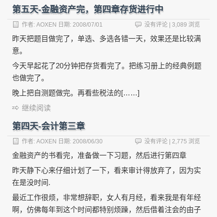
第五天-金融资产完，第四章存货进行中
作者:
AOXEN
日期:
2008/07/01
没有评论
| 3,089 浏览
昨天把题目做完了，单选、多选各错一天，效果还是比较满
意。
今天早起花了20分钟把存货看完了。把练习册上的经典例题
也做完了。
晚上把自测题做完。再看些税法的[……]
继续阅读
第四天-会计第三章
作者:
AOXEN
日期:
2008/06/30
没有评论
| 2,775 浏览
金融资产的书看完，准备做一下习题，然后进行第四章
昨天静下心来仔细计划了一下，看来审计得放弃了，因为实
在是没时间.
最近工作很烦，非常想辞职，女人有月经，看来我是有年经
啊，仿佛每年到这个时间都特别烦躁，然后借着注会的由子