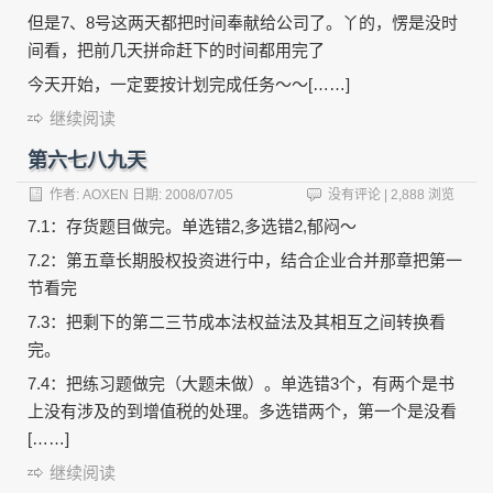
但是7、8号这两天都把时间奉献给公司了。丫的，愣是没时
间看，把前几天拼命赶下的时间都用完了
今天开始，一定要按计划完成任务～～[……]
继续阅读
第六七八九天
作者:
AOXEN
日期:
2008/07/05
没有评论
| 2,888 浏览
7.1：存货题目做完。单选错2,多选错2,郁闷～
7.2：第五章长期股权投资进行中，结合企业合并那章把第一
节看完
7.3：把剩下的第二三节成本法权益法及其相互之间转换看
完。
7.4：把练习题做完（大题未做）。单选错3个，有两个是书
上没有涉及的到增值税的处理。多选错两个，第一个是没看
[……]
继续阅读