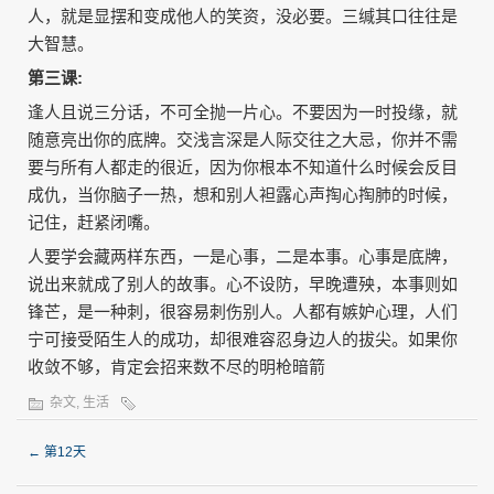
人，就是显摆和变成他人的笑资，没必要。三缄其口往往是
大智慧。
第三课:
逢人且说三分话，不可全抛一片心。不要因为一时投缘，就
随意亮出你的底牌。交浅言深是人际交往之大忌，你并不需
要与所有人都走的很近，因为你根本不知道什么时候会反目
成仇，当你脑子一热，想和别人袒露心声掏心掏肺的时候，
记住，赶紧闭嘴。
人要学会藏两样东西，一是心事，二是本事。心事是底牌，
说出来就成了别人的故事。心不设防，早晚遭殃，本事则如
锋芒，是一种刺，很容易刺伤别人。人都有嫉妒心理，人们
宁可接受陌生人的成功，却很难容忍身边人的拔尖。如果你
收敛不够，肯定会招来数不尽的明枪暗箭
杂文
,
生活
←
第12天