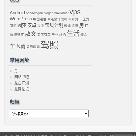
标签
vps
Android
bandwagon
blogcn
hawkhost
WordPress
中国电信
中级会计职称
似水流年
压力
圆梦
安卓
宝贝计划
房
同学
宝宝
微博
感悟
打
生活
散文
隔
拖延症
有房有车
毕业
烦恼
聚会
驾照
车
风雨
风风雨雨
常用网址
丹
网络书吧
龙在江湖
龙网论坛
归档
归
档