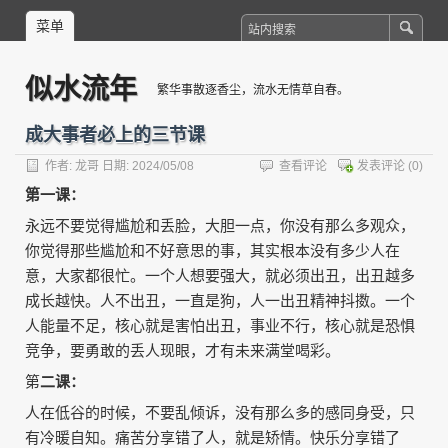
菜单
似水流年
繁华事散逐香尘，流水无情草自春。
成大事者必上的三节课
作者:
龙哥
日期: 2024/05/08
查看评论
发表评论
(0)
第一课：
永远不要觉得尴尬和丢脸，大胆一点，你没有那么多观众，
你觉得那些尴尬和不好意思的事，其实根本没有多少人在
意，大家都很忙。一个人想要强大，就必须出丑，出丑越多
成长越快。人不出丑，一直是狗，人一出丑精神抖擞。一个
人能量不足，核心就是害怕出丑，事业不行，核心就是恐惧
竞争，要勇敢的丢人现眼，才有未来满堂喝彩。
第
二课：
人在低谷的时候，不要乱倾诉，没有那么多的感同身受，只
有冷暖自知。痛苦分享错了人，就是矫情。快乐分享错了