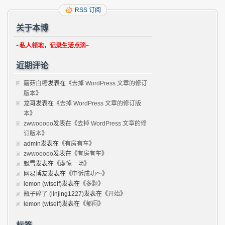
RSS 订阅
关于本博
~私人领地，记录生活点滴~
近期评论
蘑菇白糖
发表在《
去掉 WordPress 文章的修订
版本
》
龙哥
发表在《
去掉 WordPress 文章的修订版
本
》
zwwooooo
发表在《
去掉 WordPress 文章的修
订版本
》
admin
发表在《
有房有车
》
zwwooooo
发表在《
有房有车
》
飘雪
发表在《
虚惊一场
》
网易博友
发表在《
申诉成功～
》
lemon (wtself)
发表在《
多题
》
瓶子碎了 (linjing1227)
发表在《
开始
》
lemon (wtself)
发表在《
郁闷
》