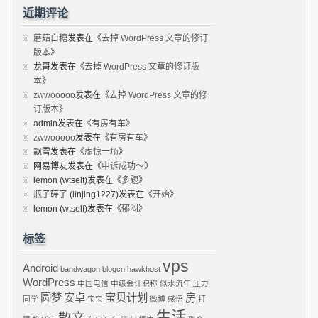
近期评论
蘑菇白糖
发表在《
去掉 WordPress 文章的修订
版本
》
龙哥
发表在《
去掉 WordPress 文章的修订版
本
》
zwwooooo
发表在《
去掉 WordPress 文章的修
订版本
》
admin
发表在《
有房有车
》
zwwooooo
发表在《
有房有车
》
飘雪
发表在《
虚惊一场
》
网易博友
发表在《
申诉成功～
》
lemon (wtself)
发表在《
多题
》
瓶子碎了 (linjing1227)
发表在《
开始
》
lemon (wtself)
发表在《
郁闷
》
标签
vps
Android
bandwagon
blogcn
hawkhost
WordPress
中国电信
中级会计职称
似水流年
压力
圆梦
安卓
宝贝计划
房
同学
宝宝
微博
感悟
打
生活
散文