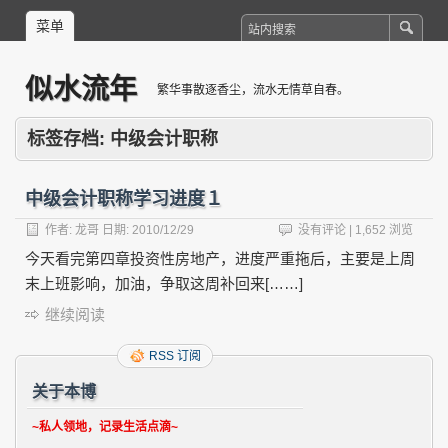
菜单
似水流年
繁华事散逐香尘，流水无情草自春。
标签存档:
中级会计职称
中级会计职称学习进度１
作者:
龙哥
日期:
2010/12/29
没有评论
| 1,652 浏览
今天看完第四章投资性房地产，进度严重拖后，主要是上周
末上班影响，加油，争取这周补回来[……]
继续阅读
RSS 订阅
关于本博
~私人领地，记录生活点滴~