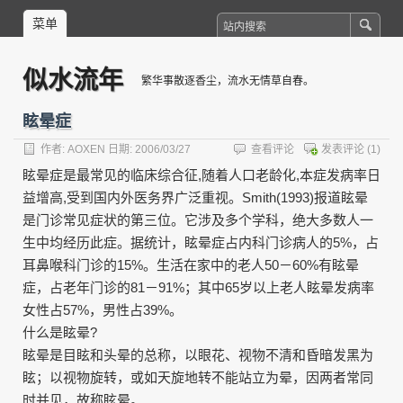
菜单
似水流年
繁华事散逐香尘，流水无情草自春。
眩晕症
作者:
AOXEN
日期: 2006/03/27
查看评论
发表评论
(1)
眩晕症是最常见的临床综合征,随着人口老龄化,本症发病率日
益增高,受到国内外医务界广泛重视。Smith(1993)报道眩晕
是门诊常见症状的第三位。它涉及多个学科，绝大多数人一
生中均经历此症。据统计，眩晕症占内科门诊病人的5%，占
耳鼻喉科门诊的15%。生活在家中的老人50－60%有眩晕
症，占老年门诊的81－91%；其中65岁以上老人眩晕发病率
女性占57%，男性占39%。
什么是眩晕?
眩晕是目眩和头晕的总称，以眼花、视物不清和昏暗发黑为
眩；以视物旋转，或如天旋地转不能站立为晕，因两者常同
时并见，故称眩晕。