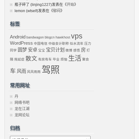
瓶子碎了 (linjing1227)
发表在《
开始
》
lemon (wtself)
发表在《
郁闷
》
标签
vps
Android
bandwagon
blogcn
hawkhost
WordPress
中国电信
中级会计职称
似水流年
压力
圆梦
安卓
宝贝计划
房
同学
宝宝
微博
感悟
打
生活
散文
隔
拖延症
有房有车
毕业
烦恼
聚会
驾照
车
风雨
风风雨雨
常用网址
丹
网络书吧
龙在江湖
龙网论坛
归档
归