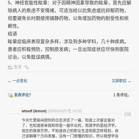
5、神经官能性眩晕：对于因精神因素导致的眩晕，首先应解
除病人的焦虑不安情绪，可适当给以抗焦虑或抗抑郁药物，
但要避免长时期使用镇静药物，以免增加药物的耐受性和依
赖性。
结语
眩晕症临床表现复杂多样，涉及到多种学科，几十种疾病。
患者应积极预防，控制原发病；一旦出现症状应尽快到医院
诊治，以免耽误病情。
生活
←
一点变化
又辞职拉
→
发表评论？
1 条评论。
wtself (lemon)
2006/03/29 在 16:03
回复
今天忙里偷闲把你的日志浏览了一遍，知道上次留言留对
了，也知道原来我和你是一届毕业的，而我学的是经济学。
现在的我很茫然，不知道自己的职业生涯到底怎样规划，自
己该朝哪个方向发展，没有一门很懂的知识，所以我想学会