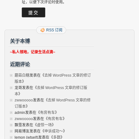
址，以便下次评论时使用。
RSS 订阅
关于本博
~私人领地，记录生活点滴~
近期评论
蘑菇白糖
发表在《
去掉 WordPress 文章的修订
版本
》
龙哥
发表在《
去掉 WordPress 文章的修订版
本
》
zwwooooo
发表在《
去掉 WordPress 文章的修
订版本
》
admin
发表在《
有房有车
》
zwwooooo
发表在《
有房有车
》
飘雪
发表在《
虚惊一场
》
网易博友
发表在《
申诉成功～
》
lemon (wtself)
发表在《
多题
》