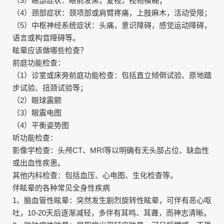
（3）眼部症状：眼前发黑，复视，视物模糊；
（4）颈部症状：颈项部或肩臂疼痛，上肢麻木，活动受限；
（5）中枢神经系统症状：头痛，意识障碍，感觉运动障碍，
语言或构音障碍等。
眩晕应该做哪些检查？
前庭功能检查：
（1）诊室或床旁前庭功能检查：包括直立倾倒试验、原地踏
步试验、扭颈试验等；
（2）眼球震颤
（3）眼震电图
（4）平衡姿势图
听功能检查：
影像学检查：头颅CT、MRI等以明确有无头部占位、缺血性
或出血性疾患。
其他内科检查：包括血压、心电图、生化检查等。
伴眩晕的各种常见全身性疾病
1、脑血管性眩晕：突然发生剧烈旋转性眩晕，可伴有恶心呕
吐，10-20天后逐渐减轻，多伴有耳鸣、耳聋，而神志清晰。