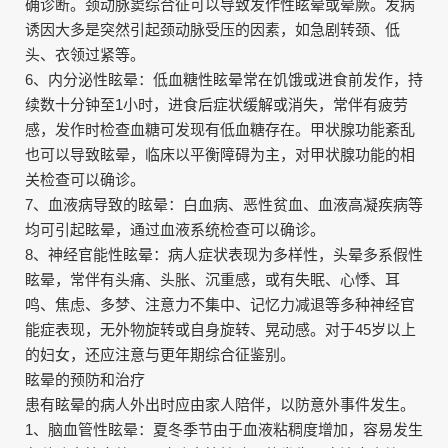
确诊断。颈动脉窦综合征可以导致发作性眩晕或晕厥。发病
诱因大多是突然引起颈动脉受压的因素，如急剧转颈、低
头、衣领过紧等。
6、内分泌性眩晕：低血糖性眩晕常在饥饿或进食前发作，持
续数十分钟至1小时，进食后症状缓解或消失，常伴有疲劳
感，发作时检查血糖可发现有低血糖存在。甲状腺功能紊乱
也可以导致眩晕，临床以平衡障碍为主，对甲状腺功能的相
关检查可以确诊。
7、血液病导致的眩晕：白血病、恶性贫血、血液高凝疾病等
均可引起眩晕，通过血液系统检查可以确诊。
8、神经官能性眩晕：病人症状表现为多样性，头晕多系假性
眩晕，常伴有头痛、头胀、沉重感，或有失眠、心悸、耳
鸣、焦虑、多梦、注意力不集中、记忆力减退等多种神经官
能症表现，无外物旋转或自身旋转、晃动感。对于45岁以上
的妇女，还应注意与更年期综合征鉴别。
眩晕的预防和治疗
患有眩晕的病人外出时应由家人陪伴，以防意外事件发生。
1、脑血管性眩晕：夏冬季节由于血液粘稠度增加，容易发生