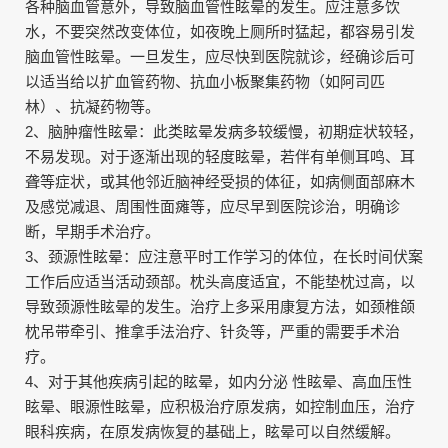
各种脑血管意外，导致脑血管性眩晕的发生。应注意多饮
水，不要突然改变体位，如夜晚上厕所时猛起，都容易引发
脑血管性眩晕。一旦发生，应尽快到医院就诊，经确诊后可
以适当给以扩血管药物、抗血小板聚集药物（如阿司匹
林）、抗凝药物等。
2、脑肿瘤性眩晕：此类眩晕发病多较缓慢，初期症状较轻，
不易发现。对于逐渐出现的轻度眩晕，若伴有单侧耳鸣、耳
聋等症状，或其他邻近脑神经受损的体征，如病侧面部麻木
及感觉减退、周围性面瘫等，应尽早到医院诊治，明确诊
断，早期手术治疗。
3、颈源性眩晕：应注意平时工作学习的体位，在长时间伏案
工作后应适当活动颈部。枕头高度适宜，不能垫枕过高，以
导致颈源性眩晕的发生。治疗上多采用康复方法，如颈椎颌
枕吊带牵引、推拿手法治疗、针灸等，严重的需要手术治
疗。
4、对于其他疾病引起的眩晕，如内分泌 性眩晕、高血压性
眩晕、眼源性眩晕，应积极治疗原发病，如控制血压，治疗
眼科疾病，在原发病恢复的基础上，眩晕可以自然缓解。