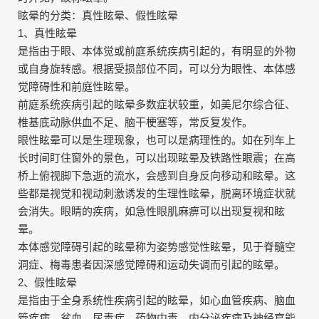
眩晕的分类：真性眩晕、假性眩晕
1、真性眩晕
是指由于眼、本体觉或前庭系统疾病引起的，有明显的外物
或自身旋转感。根据受损部位不同，可以分为眼性、本体感
觉障碍性和前庭性眩晕。
前庭系统疾病引起的眩晕多数症状较重，如美尼尔综合征、
椎基底动脉供血不足、脑干梗塞等，常反复发作。
眼性眩晕可以是生理现象，也可以是病理性的。如在列车上
长时间盯住窗外的景色，可以出现眩晕及铁路性眼震；在高
桥上俯视脚下急逝的流水，会感到自身反向移动和眩晕。这
些都是视觉和视动刺激诱发的生理性眩晕，脱离环境症状就
会消失。眼睛的疾病，如急性眼肌麻痹可以出现复视和眩
晕。
本体感觉障碍引起的眩晕称为姿势感觉性眩晕，见于脊髓空
洞症、梅毒患者因深感觉障碍和运动失调而引起的眩晕。
2、假性眩晕
是指由于全身系统性疾病引起的眩晕，如心血管疾病、脑血
管疾病、贫血、尿毒症、药物中毒、内分泌疾病及神经官能