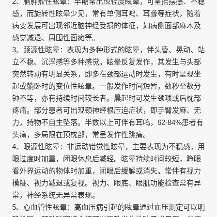
2、脑肿瘤性眩晕：早期常出现轻度眩晕，可呈摇摆感、不稳
感，而旋转性眩晕少见，常有单侧耳鸣、耳聋等症状，随着
病变发展可出现邻近脑神经受损的体征，如病侧面部麻木及
感觉减退、周围性面瘫等。
3、颈源性眩晕：表现为多种形式的眩晕，伴头昏、晃动、站
立不稳、沉浮感等多种感觉。眩晕反复发作，其发生与头部
突然转动有明显关系，即多在颈部运动时发生，有时呈现坐
起或躺卧时的变位性眩晕。一般发作时间短暂，数秒至数分
钟不等，亦有持续时间较长者。晨起时可发生颈项或后枕部
疼痛。部分患者可出现颈神经根压迫症状，即手臂发麻、无
力，持物不自主坠落。半数以上可伴有耳鸣，62-84%患者有
头痛，多局限在顶枕部，常呈发作性跳痛。
4、眼源性眩晕：非运动错觉性眩晕，主要表现为不稳感，用
眼过度时加重，闭眼休息后减轻。眩晕持续时间较短，睁眼
看外界运动的物体时加重，闭眼后缓解或消失。常伴有视力
模糊、视力减退或复视。视力、眼底、眼肌功能检查常有异
常，神经系统无异常表现。
5、心血管性眩晕：高血压病引起的眩晕通过血压测定可以明