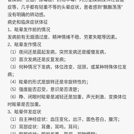
症等，几乎都有轻重不等的头晕症状，患者感到“飘飘荡荡”
没有明确的转动感。
病史和临床症状体征
1、眩晕发作前的情况
发病前有无烟酒过度、精神情绪不稳、劳累失眠等因素。
2、眩晕发作情况
（1）夜间还是晨起发病，突然发病还是缓慢发病，
（2）首次发病还是反复发病；
（3）何种情况下发病，体位改变、扭颈，或某种特殊体位发
病；
（4）眩晕的形式是旋转还是非旋转性的；
（5）强度能否忍受，意识是否清楚；
（6）睁、闭眼时眩晕是减轻还是加重，声光刺激、变换体位
时眩晕是否加重。
3、眩晕伴发症状
（1）自主神经症状：血压变化，出汗，面色苍白，腹泻；
（2）耳部症状：耳聋，耳鸣，耳闷；