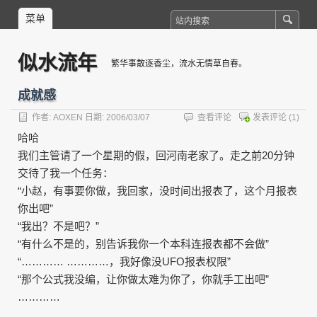
菜单
似水流年
繁华事散逐香尘，流水无情草自春。
成就感
作者:
AOXEN
日期: 2006/03/07
查看评论
发表评论
(1)
哈哈
我们主管请了一个星期的假，回河南老家了。走之前20分钟
交待了我一个任务：
“小赵，有事要你做，我回家，没时间出报表了，这个月报表
你出吧”
“我出？不是吧？”
“有什么不是的，别告诉我你一个本科连报表都不会做”
“………… …………，我好像没UFO报表权限”
“那个公式我没编，让你做太难为你了，你就手工出吧”
…………
………………