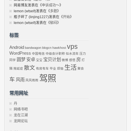
网易博友
发表在《
申诉成功～
》
lemon (wtself)
发表在《
多题
》
瓶子碎了 (linjing1227)
发表在《
开始
》
lemon (wtself)
发表在《
郁闷
》
标签
vps
Android
bandwagon
blogcn
hawkhost
WordPress
中国电信
中级会计职称
似水流年
压力
圆梦
安卓
宝贝计划
房
同学
宝宝
微博
感悟
打
生活
散文
隔
拖延症
有房有车
毕业
烦恼
聚会
驾照
车
风雨
风风雨雨
常用网址
丹
网络书吧
龙在江湖
龙网论坛