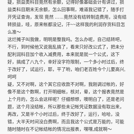
疑，损益类科目竟然有余额，记得好像基础会计有讲过，损
益类科目期末无余额，怎么回事啊，难道我记错了，随手打
开凭证查询，发现 竟然 ……竟然没有结转制造费用，没有结
转损益，哇，原来帐都没记，汗~~这样我的利润存货科目怎
么准～
这烂摊子叫我做，明明是整我吗。怎么办呢，自己结转吧，
不行，到时候他又说我乱搞了，看来只好改公式了，把未分
配利润科目加个收入减费用，本来就是就一个公式，这下
好，搞成了八九个，幸好没字符限制，一个多小时过后，终
于改好了，试运行，耶，平了哟，咱们老百姓今个儿要高兴,
呵呵
疑，又不对啊，这个其它应收款不对啊，我刚调过帐的，好
像不是这个数啊，打开明细帐，核对，晕，这个报表竟然是
上个月的，怎么会这样呢？仔细想想，噢明白了，还是老问
题，这个月没结帐，所以那些未记帐凭证数据没有取出来，
再改，又是半个小时过后，终于改好了，运行，哈哈，没
错，大半天时间没白费啊，而且我这个公式是万能的，可能
随时随时在不记帐结帐的情况出报表，嘿嘿,成就啊～