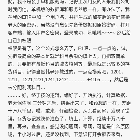
疑，我不是装了单机版的吗，记得上次用友的人来我们公司
时我问他，单机版的数据库和服务器版一样，有办法了，我
在我的ERP中加一个用户名，并把生成的加密后的密码替换
老大的原密码，当然没有忘记先备份数据和原始密码。打开
客户端，输入用户名密码，登录成功，吼吼吼～～～ 然后给
自己加权限
权限是有了，这个公式怎么弄了，F1吧，一点一点的，试，
先把最简单的基本是就是科目余额的填上去，再把较简单
的，只要把有备抵科目的减去填列等，最后就是比较多的存
货科目，记得当然韩老师教过的，一点点摸索吧，1201，
1211，1221,1231,1241,1243^…………+4105……，然后是
未分配利润科目…
………好，终于按的逻辑，编好了，开始执行，计算数据，
老天保佑啊 三分钟之后，结果出来了，和预想的一样，差距
十万八千里，哎，重来，仔细检查，从头看到尾，发现了错
误，存货忘记减跌价准备了，填上，计算，继续十万八千
里，再来，查查查，感觉没问题啊，晕啊，可能是什么原因
呢，半小时过后，还是没找到，下意识打开余额表来看，