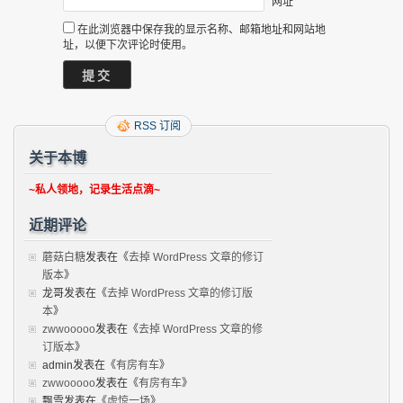
网址
在此浏览器中保存我的显示名称、邮箱地址和网站地
址，以便下次评论时使用。
RSS 订阅
关于本博
~私人领地，记录生活点滴~
近期评论
蘑菇白糖
发表在《
去掉 WordPress 文章的修订
版本
》
龙哥
发表在《
去掉 WordPress 文章的修订版
本
》
zwwooooo
发表在《
去掉 WordPress 文章的修
订版本
》
admin
发表在《
有房有车
》
zwwooooo
发表在《
有房有车
》
飘雪
发表在《
虚惊一场
》