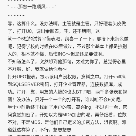
“……那您一路顺风……”
…………
靠，这算什么。没办法啊，主管就是主管。只好硬着头皮做
了，打开U8，调出余额表，哇，还不错啊，这
就一个6栏的试算平衡表吧，窃喜一了一下，那接下来怎么做
呢，记得学校的时候在K3里做过，不过那个基本上都是抄别
人的，根本就不懂，后悔ING～但是还是要做啊。
不知道怎么了，突然想到他那句，太难为你了，总觉得心里
不舒服，好，我就做给你看～
打开UFO报表，提示该用户没权限，意料之中。打开sniff搞
到SQLSERVER密码，打开企业管理器，连接数据库，成
功。打开，靠，用友的人搞的也太BT了吧，两千多张表和视
图！没办法，只好一个一个的打开看，谁叫咱不会E文呢，
半个小时后终于找到了用户的表，高兴ing，不过再一看，密
码竟然加密了，开始以为是MD5加密的呢，再仔细看，位数
不对，不是MD5，是他们自己定义的加密方法，沮丧啊。难
道就这样算了，不行，想想想想