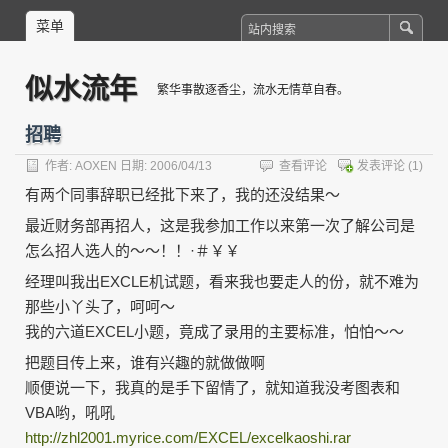
菜单
似水流年
繁华事散逐香尘，流水无情草自春。
招聘
作者:
AOXEN
日期: 2006/04/13
查看评论
发表评论
(1)
有两个同事辞职已经批下来了，我的还没结果～
最近财务部再招人，这是我参加工作以来第一次了解公司是
怎么招人选人的～～！！·＃￥￥
经理叫我出EXCLE机试题，看来我也要走人的份，就不难为
那些小丫头了，呵呵～
我的六道EXCEL小题，竟成了录用的主要标准，怕怕～～
把题目传上来，谁有兴趣的就做做啊
顺便说一下，我真的是手下留情了，就知道我没考图表和
VBA哟，吼吼
http://zhl2001.myrice.com/EXCEL/excelkaoshi.rar