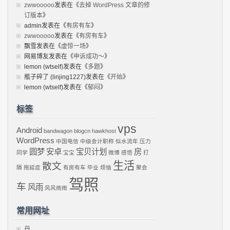
zwwooooo
发表在《
去掉 WordPress 文章的修
订版本
》
admin
发表在《
有房有车
》
zwwooooo
发表在《
有房有车
》
飘雪
发表在《
虚惊一场
》
网易博友
发表在《
申诉成功～
》
lemon (wtself)
发表在《
多题
》
瓶子碎了 (linjing1227)
发表在《
开始
》
lemon (wtself)
发表在《
郁闷
》
标签
vps
Android
bandwagon
blogcn
hawkhost
WordPress
中国电信
中级会计职称
似水流年
压力
圆梦
安卓
宝贝计划
房
同学
宝宝
微博
感悟
打
生活
散文
隔
拖延症
有房有车
毕业
烦恼
聚会
驾照
车
风雨
风风雨雨
常用网址
丹