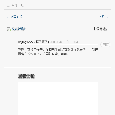
生活
←
又辞职拉
不想
→
发表评论？
1 条评论。
linjing1227 (瓶子碎了)
2006/04/18 在 10:04
回复
呼呼，又换工作呀。发现男生就是喜欢跳来跳去的……我还
是留在长沙算了，这里好玩些，呵呵。
发表评论