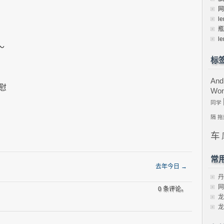
网
le
瓶
le
～
标
And
慰
Wor
同学
隔
拖
车
常
去年今日
→
丹
网
0 条评论。
龙
龙