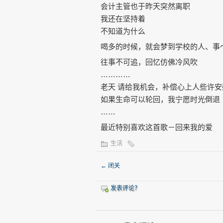
会计主管也于昨天突然离职
我还在坚持着
不知道为什么
喝多的时候，就会梦到学校的人、事
往事不可追，回忆仿佛冷风吹
…………
老天 请给我机会，补偿心上人些许安
如果生命可以轮回，我宁愿时光倒退
……
最近特别喜欢这首歌－回来我的爱
生活
←
闭关
发表评论？