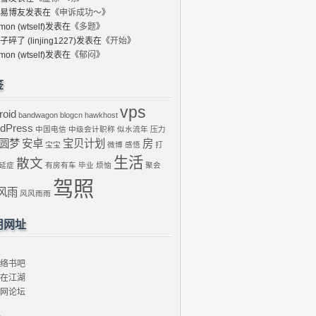
易博友
发表在《
申诉成功～
》
mon (wtself)
发表在《
多题
》
子碎了 (linjing1227)
发表在《
开始
》
mon (wtself)
发表在《
郁闷
》
签
vps
roid
bandwagon
blogcn
hawkhost
dPress
中国电信
中级会计职称
似水流年
压力
圆梦
安卓
宝贝计划
房
宝宝
微博
感悟
打
生活
散文
延症
有房有车
毕业
烦恼
聚会
驾照
风雨
风风雨雨
用网址
络书吧
在江湖
网论坛