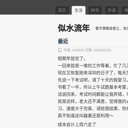
首页
生活
财务
外语
似水流年
繁华事散逐香尘，流
最近
作者:
AOXEN
日期: 2006/05/30
假期早就完了。
一回来就是一堆的工作等着，忙了几
现在又恢复刚来深圳的日子了，每天
先说一下考试吧，请了十天的假复习
书看了一半，所以上午试题基本考蒙
话说回来，考试时间都能让我弄错，
就是这样，老大还不满意，觉得我的
习、速度大于完美、请给我结果、你
真不知道这叫器重还是利用～
成本会计上周六走了