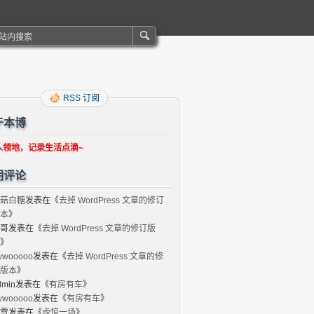
RSS 订阅
于本博
人领地，记录生活点滴~
期评论
菇白糖
发表在《
去掉 WordPress 文章的修订
本
》
哥
发表在《
去掉 WordPress 文章的修订版
》
wwooooo
发表在《
去掉 WordPress 文章的修
版本
》
dmin
发表在《
有房有车
》
wwooooo
发表在《
有房有车
》
雪
发表在《
虚惊一场
》