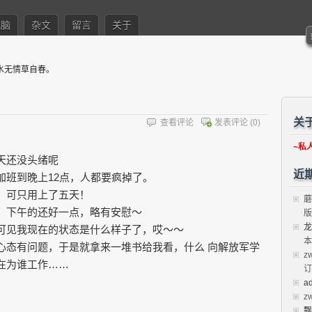
电脑
杂文
留言
关于
水无情草自春。
关
查看评论
发表评论
(0)
~私
天还没头绪呢
近
加班到晚上12点，人都要疯掉了。
，可只用上了五天！
蘑
，下午的还好一点，略有安慰～
版
龙
可见我现在的状态是什么样子了，哎～～
本
心态有问题，于是就拿来一堆书给我看，什么 向解放军学
z
在为谁工作……
订
a
z
飘