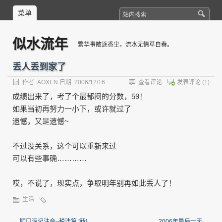
菜单
似水流年
繁华事散逐香尘，流水无情草自春。
丢人丢到家了
作者:
AOXEN
日期: 2006/12/16
查看评论
发表评论
(1)
成绩出来了，考了个最郁闷的分数，59！
如果当初再努力一小下，或许就过了
遗憾，又是遗憾~
不过没关系，这个可以重新来过
可以有些事确…………
哎，不说了，现实点，
争取明年别再如此丢人了！
生活
←
顺口溜记注会–税法篇 [转]
2006年最后一天
→