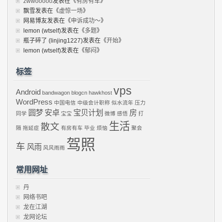
zwwooooo
发表在《
有房有车
》
飘雪
发表在《
虚惊一场
》
网易博友
发表在《
申诉成功～
》
lemon (wtself)
发表在《
多题
》
瓶子碎了 (linjing1227)
发表在《
开始
》
lemon (wtself)
发表在《
郁闷
》
标签
vps
Android
bandwagon
blogcn
hawkhost
WordPress
中国电信
中级会计职称
似水流年
压力
圆梦
安卓
宝贝计划
房
同学
宝宝
微博
感悟
打
生活
散文
隔
拖延症
有房有车
毕业
烦恼
聚会
驾照
车
风雨
风风雨雨
常用网址
丹
网络书吧
龙在江湖
龙网论坛