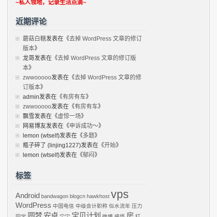
~私人领地，记录生活点滴~
近期评论
蘑菇白糖
发表在《
去掉 WordPress 文章的修订
版本
》
龙哥
发表在《
去掉 WordPress 文章的修订版
本
》
zwwooooo
发表在《
去掉 WordPress 文章的修
订版本
》
admin
发表在《
有房有车
》
zwwooooo
发表在《
有房有车
》
飘雪
发表在《
虚惊一场
》
网易博友
发表在《
申诉成功～
》
lemon (wtself)
发表在《
多题
》
瓶子碎了 (linjing1227)
发表在《
开始
》
lemon (wtself)
发表在《
郁闷
》
标签
vps
Android
bandwagon
blogcn
hawkhost
WordPress
中国电信
中级会计职称
似水流年
压力
圆梦
安卓
宝贝计划
房
同学
宝宝
微博
感悟
打