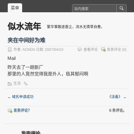
菜单
似水流年
繁华事散逐香尘，流水无情草自春。
夹在中间好为难
作者:
AOXEN
日期: 2007/04/10
查看评论
发表评论
(0)
Mail
昨天去了一趟新厂
那里的人竟然觉得我是外人，极其郁闷啊
生活
←
域名申请成功
《活着》
→
发表评论？
0 条评论。
发表评论