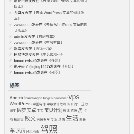
蘑菇白糖
发表在《
去掉 WordPress 文章的修订
版本
》
龙哥
发表在《
去掉 WordPress 文章的修订版
本
》
zwwooooo
发表在《
去掉 WordPress 文章的修
订版本
》
admin
发表在《
有房有车
》
zwwooooo
发表在《
有房有车
》
飘雪
发表在《
虚惊一场
》
网易博友
发表在《
申诉成功～
》
lemon (wtself)
发表在《
多题
》
瓶子碎了 (linjing1227)
发表在《
开始
》
lemon (wtself)
发表在《
郁闷
》
标签
vps
Android
bandwagon
blogcn
hawkhost
WordPress
中国电信
中级会计职称
似水流年
压力
圆梦
安卓
宝贝计划
房
同学
宝宝
微博
感悟
打
生活
散文
隔
拖延症
有房有车
毕业
烦恼
聚会
驾照
车
风雨
风风雨雨