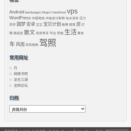
vps
Android
bandwagon
blogcn
hawkhost
WordPress
中国电信
中级会计职称
似水流年
压力
圆梦
安卓
宝贝计划
房
同学
宝宝
微博
感悟
打
生活
散文
隔
拖延症
有房有车
毕业
烦恼
聚会
驾照
车
风雨
风风雨雨
常用网址
丹
网络书吧
龙在江湖
龙网论坛
归档
归
档