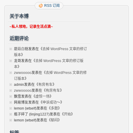
RSS 订阅
关于本博
~私人领地，记录生活点滴~
近期评论
蘑菇白糖
发表在《
去掉 WordPress 文章的修订
版本
》
龙哥
发表在《
去掉 WordPress 文章的修订版
本
》
zwwooooo
发表在《
去掉 WordPress 文章的修
订版本
》
admin
发表在《
有房有车
》
zwwooooo
发表在《
有房有车
》
飘雪
发表在《
虚惊一场
》
网易博友
发表在《
申诉成功～
》
lemon (wtself)
发表在《
多题
》
瓶子碎了 (linjing1227)
发表在《
开始
》
lemon (wtself)
发表在《
郁闷
》
标签