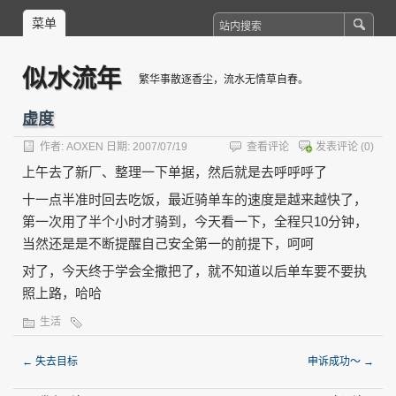
菜单
似水流年
繁华事散逐香尘，流水无情草自春。
虚度
作者:
AOXEN
日期: 2007/07/19
查看评论
发表评论
(0)
上午去了新厂、整理一下单据，然后就是去呼呼呼了
十一点半准时回去吃饭，最近骑单车的速度是越来越快了，
第一次用了半个小时才骑到，今天看一下，全程只10分钟，
当然还是是不断提醒自己安全第一的前提下，呵呵
对了，今天终于学会全撒把了，就不知道以后单车要不要执
照上路，哈哈
生活
←
失去目标
申诉成功～
→