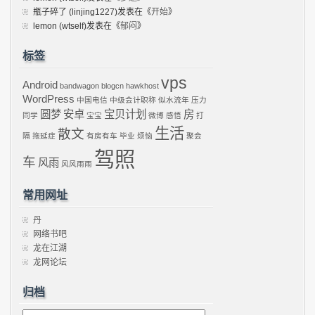
瓶子碎了 (linjing1227)
发表在《
开始
》
lemon (wtself)
发表在《
郁闷
》
标签
vps
Android
bandwagon
blogcn
hawkhost
WordPress
中国电信
中级会计职称
似水流年
压力
圆梦
安卓
宝贝计划
房
同学
宝宝
微博
感悟
打
生活
散文
隔
拖延症
有房有车
毕业
烦恼
聚会
驾照
车
风雨
风风雨雨
常用网址
丹
网络书吧
龙在江湖
龙网论坛
归档
归