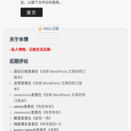
址，以便下次评论时使用。
RSS 订阅
关于本博
~私人领地，记录生活点滴~
近期评论
蘑菇白糖
发表在《
去掉 WordPress 文章的修订
版本
》
龙哥
发表在《
去掉 WordPress 文章的修订版
本
》
zwwooooo
发表在《
去掉 WordPress 文章的修
订版本
》
admin
发表在《
有房有车
》
zwwooooo
发表在《
有房有车
》
飘雪
发表在《
虚惊一场
》
网易博友
发表在《
申诉成功～
》
lemon (wtself)
发表在《
多题
》