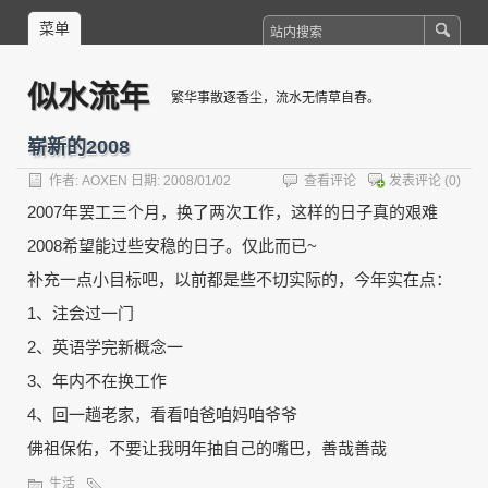
菜单
似水流年
繁华事散逐香尘，流水无情草自春。
崭新的2008
作者:
AOXEN
日期: 2008/01/02
查看评论
发表评论
(0)
2007年罢工三个月，换了两次工作，这样的日子真的艰难
2008希望能过些安稳的日子。仅此而已~
补充一点小目标吧，以前都是些不切实际的，今年实在点：
1、注会过一门
2、英语学完新概念一
3、年内不在换工作
4、回一趟老家，看看咱爸咱妈咱爷爷
佛祖保佑，不要让我明年抽自己的嘴巴，善哉善哉
生活