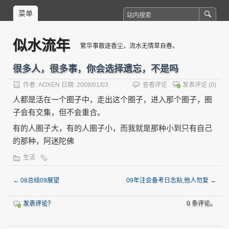
菜单
似水流年
繁华事散逐香尘，流水无情草自春。
很多人，很多事，你会选择遗忘，不是吗
作者:
AOXEN
日期: 2009/01/03
查看评论
发表评论
(0)
人都是活在一个圈子中，走出这个圈子，进入那个圈子，圈
子会有交集，但不会重合。
有的人圈子大，有的人圈子小，而我就是那种小到只有自己
的那种，阿迷陀佛
生活
←
08总结09展望
09年注会备考日志贴,他人勿复
→
发表评论？
0 条评论。