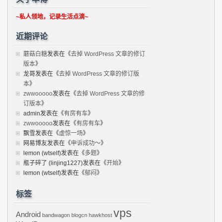
~私人领地，记录生活点滴~
近期评论
蘑菇白糖
发表在《
去掉 WordPress 文章的修订
版本
》
龙哥
发表在《
去掉 WordPress 文章的修订版
本
》
zwwooooo
发表在《
去掉 WordPress 文章的修
订版本
》
admin
发表在《
有房有车
》
zwwooooo
发表在《
有房有车
》
飘雪
发表在《
虚惊一场
》
网易博友
发表在《
申诉成功～
》
lemon (wtself)
发表在《
多题
》
瓶子碎了 (linjing1227)
发表在《
开始
》
lemon (wtself)
发表在《
郁闷
》
标签
vps
Android
bandwagon
blogcn
hawkhost