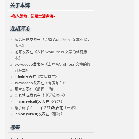
关于本博
~私人领地，记录生活点滴~
近期评论
蘑菇白糖
发表在《
去掉 WordPress 文章的修订
版本
》
龙哥
发表在《
去掉 WordPress 文章的修订版
本
》
zwwooooo
发表在《
去掉 WordPress 文章的修
订版本
》
admin
发表在《
有房有车
》
zwwooooo
发表在《
有房有车
》
飘雪
发表在《
虚惊一场
》
网易博友
发表在《
申诉成功～
》
lemon (wtself)
发表在《
多题
》
瓶子碎了 (linjing1227)
发表在《
开始
》
lemon (wtself)
发表在《
郁闷
》
标签