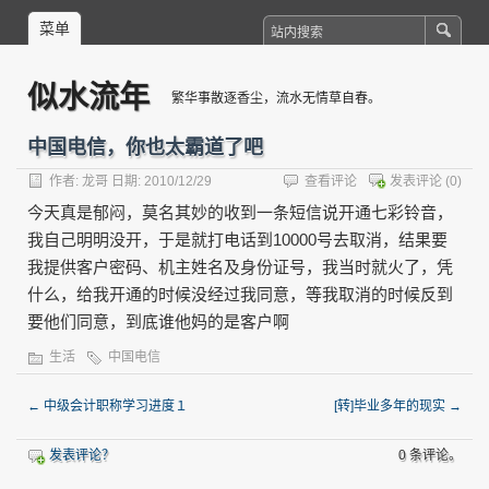
菜单
似水流年
繁华事散逐香尘，流水无情草自春。
中国电信，你也太霸道了吧
作者:
龙哥
日期: 2010/12/29
查看评论
发表评论
(0)
今天真是郁闷，莫名其妙的收到一条短信说开通七彩铃音，
我自己明明没开，于是就打电话到10000号去取消，结果要
我提供客户密码、机主姓名及身份证号，我当时就火了，凭
什么，给我开通的时候没经过我同意，等我取消的时候反到
要他们同意，到底谁他妈的是客户啊
生活
中国电信
←
中级会计职称学习进度１
[转]毕业多年的现实
→
发表评论？
0 条评论。