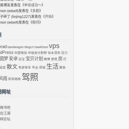
易博友
发表在《
申诉成功～
》
mon (wtself)
发表在《
多题
》
子碎了 (linjing1227)
发表在《
开始
》
mon (wtself)
发表在《
郁闷
》
签
vps
roid
bandwagon
blogcn
hawkhost
dPress
中国电信
中级会计职称
似水流年
压力
圆梦
安卓
宝贝计划
房
宝宝
微博
感悟
打
生活
散文
延症
有房有车
毕业
烦恼
聚会
驾照
风雨
风风雨雨
用网址
络书吧
在江湖
网论坛