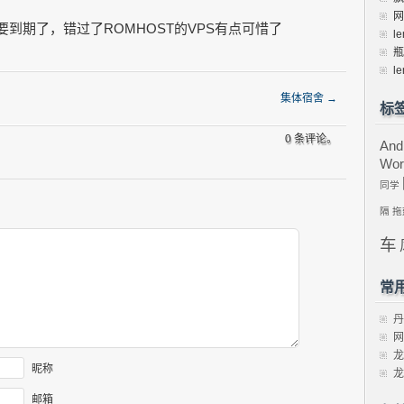
网
到期了，错过了ROMHOST的VPS有点可惜了
le
瓶
le
集体宿舍
→
标
0 条评论。
And
Wor
同学
隔
拖
车
常
丹
网
龙
昵称
龙
邮箱