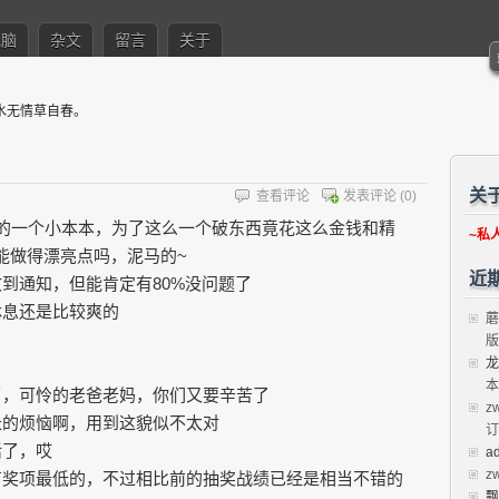
电脑
杂文
留言
关于
水无情草自春。
关
查看评论
发表评论
(0)
烂的一个小本本，为了这么一个破东西竟花这么金钱和精
~私
能做得漂亮点吗，泥马的~
近
到通知，但能肯定有80%没问题了
休息还是比较爽的
蘑
版
龙
本
了，可怜的老爸老妈，你们又要辛苦了
z
长的烦恼啊，用到这貌似不太对
订
活了，哎
a
z
有奖项最低的，不过相比前的抽奖战绩已经是相当不错的
飘