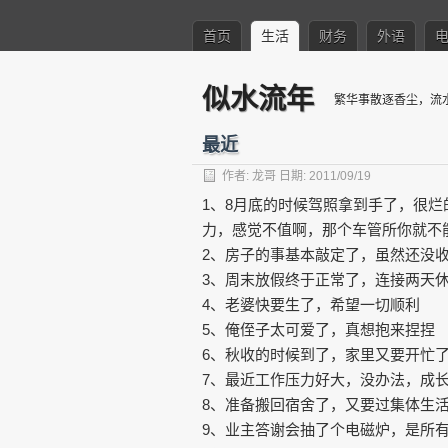
首页
生活
财务
外语
似水流年
繁华事散逐香尘，流
最近
作者:
龙哥
日期: 2011/09/19
1、8月底的时候驾照拿到手了，很
力，感觉不值啊，那个车管所你就不
2、房子的事基本敲定了，虽然还没收
3、周末放假终于正常了，连接两天
4、老婆快要生了，希望一切顺利
5、俺侄子太可爱了，真想抱来捏捏
6、秋收的时候到了，家里又要开忙
7、最近工作压力好大，没办法，成
8、准备搬回宿舍了，又要过集体生
9、业主答谢会抽了个电磁炉，是所