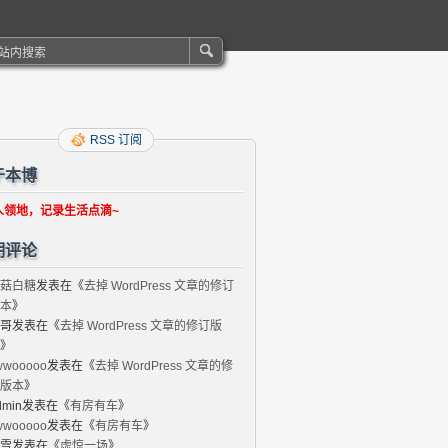
RSS 订阅
于本博
人领地，记录生活点滴~
期评论
菇白糖
发表在《
去掉 WordPress 文章的修订
本
》
哥
发表在《
去掉 WordPress 文章的修订版
》
wwooooo
发表在《
去掉 WordPress 文章的修
版本
》
dmin
发表在《
有房有车
》
wwooooo
发表在《
有房有车
》
雪
发表在《
虚惊一场
》