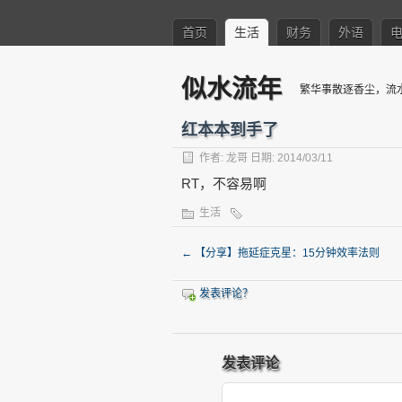
首页
生活
财务
外语
似水流年
繁华事散逐香尘，流
红本本到手了
作者:
龙哥
日期: 2014/03/11
RT，不容易啊
生活
←
【分享】拖延症克星：15分钟效率法则
发表评论？
发表评论