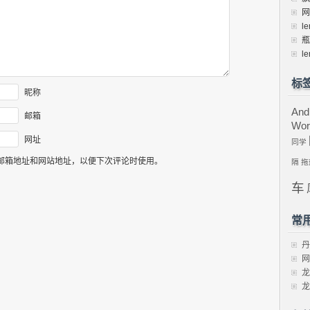
网
le
瓶
le
标
昵称
And
邮箱
Wor
网址
同学
邮箱地址和网站地址，以便下次评论时使用。
隔
拖
车
常
丹
网
龙
龙