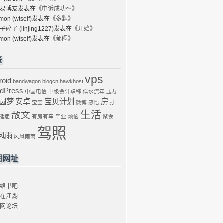
易博友
发表在《
申诉成功～
》
mon (wtself)
发表在《
多题
》
子碎了 (linjing1227)
发表在《
开始
》
mon (wtself)
发表在《
郁闷
》
签
vps
roid
bandwagon
blogcn
hawkhost
dPress
中国电信
中级会计职称
似水流年
压力
圆梦
安卓
宝贝计划
房
宝宝
微博
感悟
打
生活
散文
延症
有房有车
毕业
烦恼
聚会
驾照
风雨
风风雨雨
用网址
络书吧
在江湖
网论坛