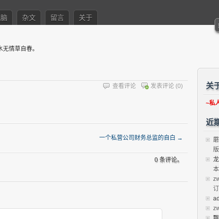
电脑
杂文
留言
关于
水无情草自春。
关
查看评论
发表评论
(0)
~私
近
一个私营公司财务总监的自白
→
蘑
版
龙
0 条评论。
本
z
订
a
z
飘