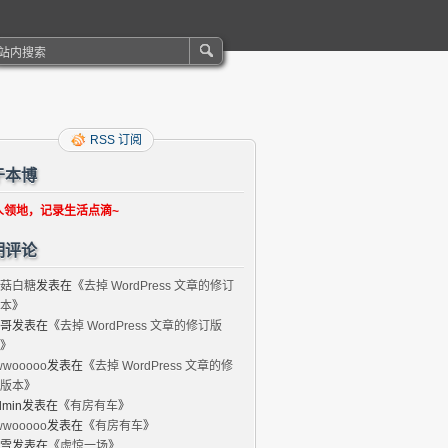
RSS 订阅
于本博
人领地，记录生活点滴~
期评论
菇白糖
发表在《
去掉 WordPress 文章的修订
本
》
哥
发表在《
去掉 WordPress 文章的修订版
》
wwooooo
发表在《
去掉 WordPress 文章的修
版本
》
dmin
发表在《
有房有车
》
wwooooo
发表在《
有房有车
》
雪
发表在《
虚惊一场
》