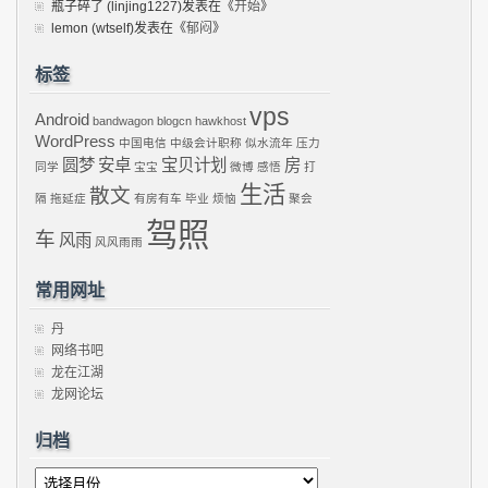
瓶子碎了 (linjing1227)
发表在《
开始
》
lemon (wtself)
发表在《
郁闷
》
标签
vps
Android
bandwagon
blogcn
hawkhost
WordPress
中国电信
中级会计职称
似水流年
压力
圆梦
安卓
宝贝计划
房
同学
宝宝
微博
感悟
打
生活
散文
隔
拖延症
有房有车
毕业
烦恼
聚会
驾照
车
风雨
风风雨雨
常用网址
丹
网络书吧
龙在江湖
龙网论坛
归档
归
档