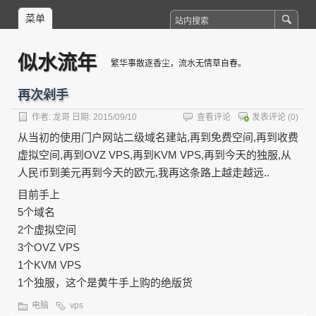
菜单
似水流年
繁华事散逐香尘，流水无情草自春。
再次剁手
作者:
龙哥
日期: 2015/09/10
查看评论
发表评论
(0)
从当初的使用门户网站二级域名建站,再到免费空间,再到收费
虚拟空间,再到OVZ VPS,再到KVM VPS,再到今天的独服,从
人民币到美元再到今天的欧元,我再这条路上越走越远..
目前手上
5个域名
2个虚拟空间
3个OVZ VPS
1个KVM VPS
1个独服，这个是黄牛手上购的绝版货
电脑
vps