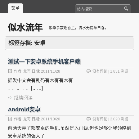
菜单
似水流年
繁华事散逐香尘，流水无情草自春。
标签存档:
安卓
测试一下安卓系统手机客户端
作者:
龙哥
日期:
2011/11/28
没有评论
| 1,831 浏览
据发中文会有乱码有木有有木有
。。。。。[……]
继续阅读
Android安卓
作者:
龙哥
日期:
2011/10/20
没有评论
| 2,020 浏览
前两天弄了部安卓的手机,虽然是入门级,但也足够让我领略到
安卓系统的强大了