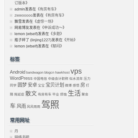
订版本
》
admin
发表在《
有房有车
》
zwwooooo
发表在《
有房有车
》
飘雪
发表在《
虚惊一场
》
网易博友
发表在《
申诉成功～
》
lemon (wtself)
发表在《
多题
》
瓶子碎了 (linjing1227)
发表在《
开始
》
lemon (wtself)
发表在《
郁闷
》
标签
vps
Android
bandwagon
blogcn
hawkhost
WordPress
中国电信
中级会计职称
似水流年
压力
圆梦
安卓
宝贝计划
房
同学
宝宝
微博
感悟
打
生活
散文
隔
拖延症
有房有车
毕业
烦恼
聚会
驾照
车
风雨
风风雨雨
常用网址
丹
网络书吧