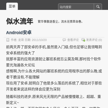
菜单
似水流年
繁华事散逐香尘，流水无情草自春。
Android安卓
作者:
龙哥
日期: 2011/10/20
查看评论
发表评论
(0)
前两天弄了部安卓的手机,虽然是入门级,但也足够让我领略到
安卓系统的强大了
就那丰富的应用资源就让塞班系统忘尘莫及啊,那时找个软件
要光淘遍各大论坛
感慨啊,为什么各大网站的塞班系统的应用程序出的那么晚,或
者干脆没有,不能理解
现在用了安卓,就明白了他是多么落后的系统了,相信对于那些
开发者来说这样的体会应更为深刻
随着科技的进步,原来风光无限的产品被慢慢敢上、超越、重
新定义~