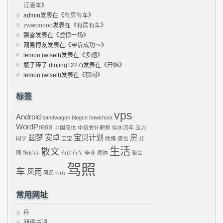
订版本
》
admin
发表在《
有房有车
》
zwwooooo
发表在《
有房有车
》
飘雪
发表在《
虚惊一场
》
网易博友
发表在《
申诉成功～
》
lemon (wtself)
发表在《
多题
》
瓶子碎了 (linjing1227)
发表在《
开始
》
lemon (wtself)
发表在《
郁闷
》
标签
vps
Android
bandwagon
blogcn
hawkhost
WordPress
中国电信
中级会计职称
似水流年
压力
圆梦
安卓
宝贝计划
房
同学
宝宝
微博
感悟
打
生活
散文
隔
拖延症
有房有车
毕业
烦恼
聚会
驾照
车
风雨
风风雨雨
常用网址
丹
网络书吧