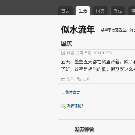
首页
生活
财务
外语
似水流年
繁华事散逐香尘，流
国庆
作者:
龙哥
日期: 2011/10/06
五天，整整五天都在窝里蹲着，除了
了班，效率是相当的低，假期就这么
生活
生活
←
集体宿舍
发表评论？
发表评论