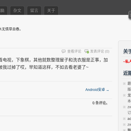
电脑
杂文
留言
关于
水无情草自春。
关
查看评论
发表评论
(0)
看电视，下象棋，其他就数整理屋子和洗衣服是正事，加
~私
被我过掉了哎，早知道这样，不如去看老婆了~
近
蘑
版
Android安卓
→
龙
本
0 条评论。
z
订
a
z
飘