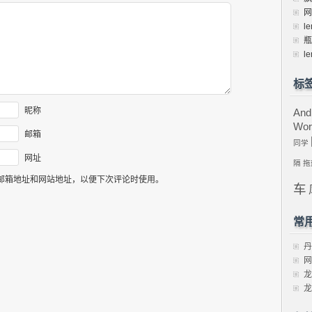
网
le
瓶
le
标
昵称
And
Wor
邮箱
同学
网址
隔
拖
邮箱地址和网站地址，以便下次评论时使用。
车
常
丹
网
龙
龙