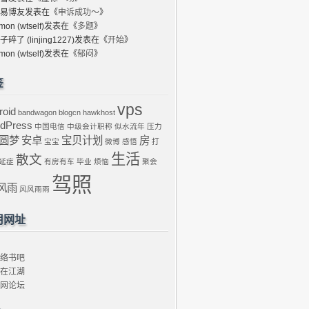
易博友
发表在《
申诉成功～
》
mon (wtself)
发表在《
多题
》
子碎了 (linjing1227)
发表在《
开始
》
mon (wtself)
发表在《
郁闷
》
签
vps
roid
bandwagon
blogcn
hawkhost
dPress
中国电信
中级会计职称
似水流年
压力
圆梦
安卓
宝贝计划
房
宝宝
微博
感悟
打
生活
散文
延症
有房有车
毕业
烦恼
聚会
驾照
风雨
风风雨雨
用网址
络书吧
在江湖
网论坛