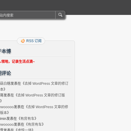
RSS 订阅
于本博
人领地，记录生活点滴~
期评论
菇白糖
发表在《
去掉 WordPress 文章的修订
本
》
哥
发表在《
去掉 WordPress 文章的修订版
》
wwooooo
发表在《
去掉 WordPress 文章的修
版本
》
dmin
发表在《
有房有车
》
wwooooo
发表在《
有房有车
》
雪
发表在《
虚惊一场
》